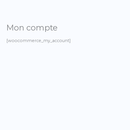
Aller
au
contenu
Mon compte
[woocommerce_my_account]